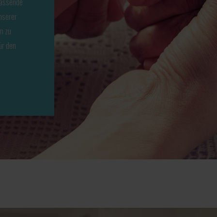
passende
nserer
n zu
ür den