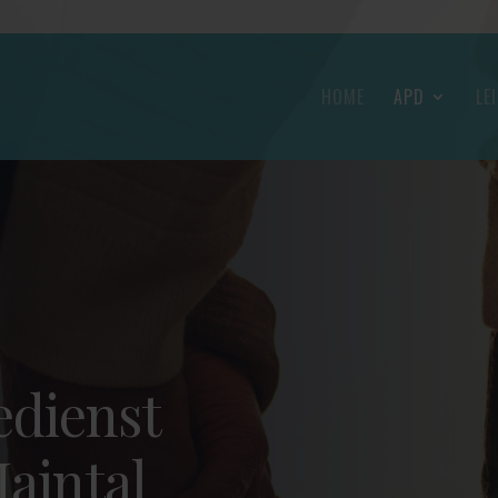
HOME
APD
LE
edienst
aintal