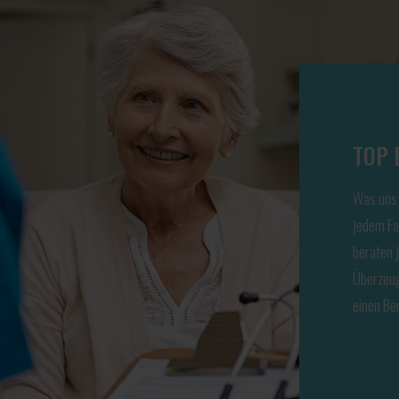
TOP 
Was uns 
jedem Fal
beraten j
Überzeug
einen Be