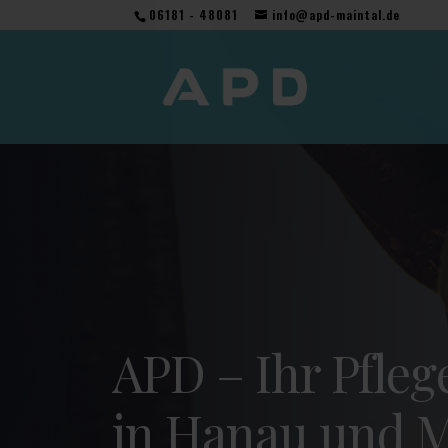
06181 - 48081
info@apd-maintal.de
APD – Ihr Pfleg
in Hanau und M